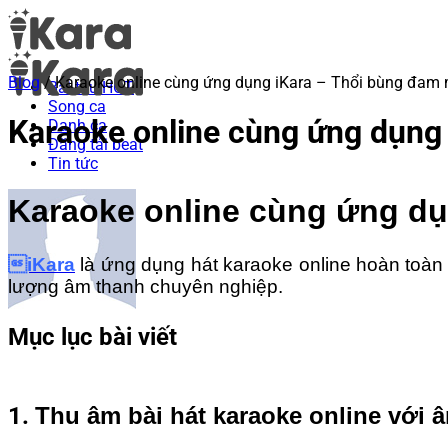
Blog
/
Karaoke online cùng ứng dụng iKara – Thổi bùng đam 
Bài thu HOT
Song ca
Karaoke online cùng ứng dụng
Danh ca
Đăng tải beat
Tin tức
Karaoke online cùng ứng d
iKara
là ứng dụng hát karaoke online hoàn toàn
lượng âm thanh chuyên nghiệp.
Mục lục bài viết
1.
Thu âm bài hát karaoke online với âm thanh chất lượng 
1.
Thu âm bài hát karaoke online vớ
2.
Trải nghiệm kho âm nhạc khổng lồ và đặc sắc