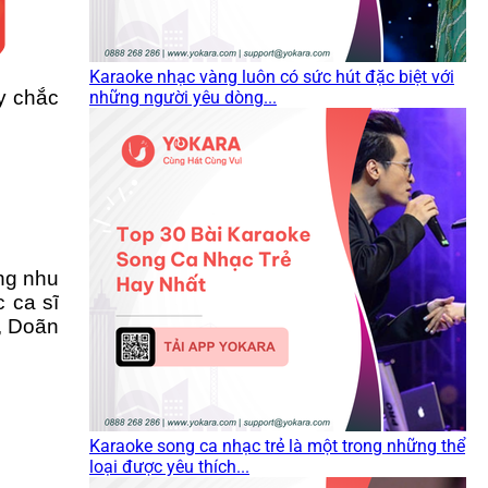
Karaoke nhạc vàng luôn có sức hút đặc biệt với
y chắc
những người yêu dòng...
ứng nhu
 ca sĩ
, Doãn
Karaoke song ca nhạc trẻ là một trong những thể
loại được yêu thích...