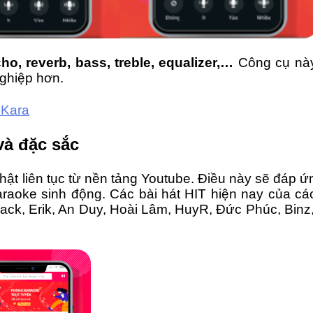
cho, reverb, bass, treble, equalizer,…
Công cụ nà
nghiệp hơn.
iKara
và đặc sắc
nhật liên tục từ nền tảng Youtube. Điều này sẽ đáp 
raoke sinh động. Các bài hát HIT hiện nay của các
ck, Erik, An Duy, Hoài Lâm, HuyR, Đức Phúc, Binz