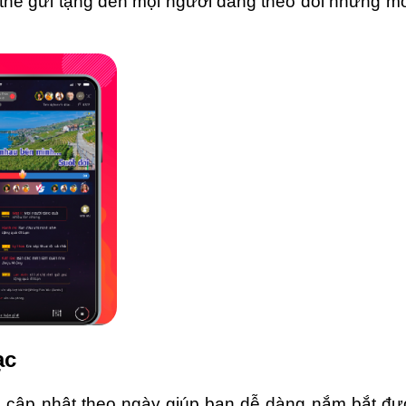
 thể gửi tặng đến mọi người đang theo dõi những m
ạc
c cập nhật theo ngày giúp bạn dễ dàng nắm bắt đư