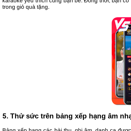
karaoke yêu thích cùng bạn bè. Đồng thời, bạn có
trong giỏ quà tặng.
5.
Thử sức trên bảng xếp hạng âm nh
Bảng xếp hạng các bài thu, ghi âm, danh ca đượ