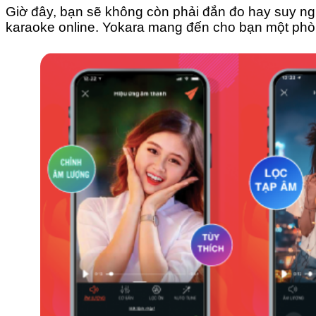
Giờ đây, bạn sẽ không còn phải đắn đo hay suy ngh
3.
Cùng bạn bè song ca những bài hát karaoke online hay n
karaoke online. Yokara mang đến cho bạn một phòn
4.
Phòng livestream – kết bạn và chia sẻ cùng cộng đồng đ
5.
Thử sức trên bảng xếp hạng âm nhạc