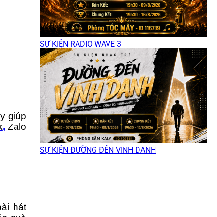
SỰ KIỆN RADIO WAVE 3
y giúp
k
,
Zalo
SỰ KIỆN ĐƯỜNG ĐẾN VINH DANH
ài hát