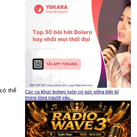
có thể
Các ca khúc bolero luôn có sức sống bền bỉ
trong lòng người yêu...