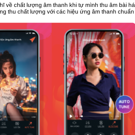
ĩ về chất lượng âm thanh khi tự mình thu âm bài há
hất
g thu chất lượng với các hiệu ứng âm thanh chuẩn 
am mê ca hát