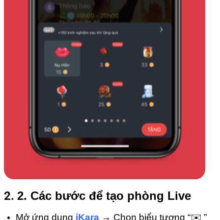
2.
2. Các bước để tạo phòng Live
Mở ứng dụng
iKara
→ Chọn biểu tượng “✉️ ”