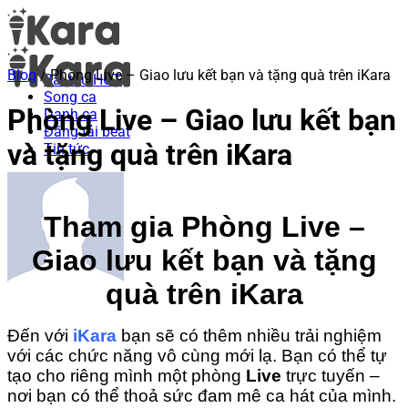
Blog
/
Phòng Live – Giao lưu kết bạn và tặng quà trên iKara
Bài thu HOT
Song ca
Phòng Live – Giao lưu kết bạn
Danh ca
Đăng tải beat
và tặng quà trên iKara
Tin tức
Tham gia Phòng Live –
Giao lưu kết bạn và tặng
quà trên iKara
Đến với
iKara
bạn sẽ có thêm nhiều trải nghiệm
với các chức năng vô cùng mới lạ. Bạn có thể tự
tạo cho riêng mình một phòng
Live
trực tuyến –
nơi bạn có thể thoả sức đam mê ca hát của mình.